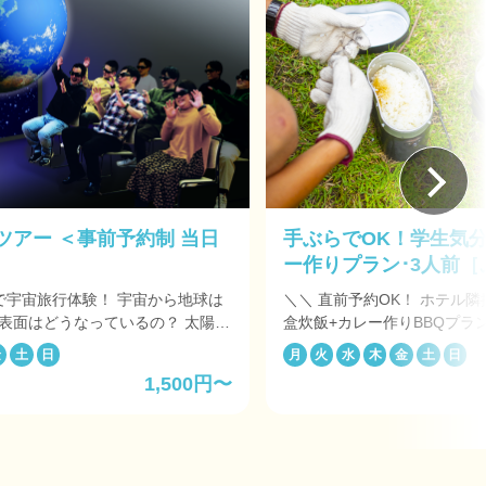
ツアー ＜事前予約制 当日
手ぶらでOK！学生気
ー作りプラン･3人前
プ］）
旅行体験！ 宇宙から地球は
＼＼ 直前予約OK！ ホテル隣
表面はどうなっているの？ 太陽系
盒炊飯+カレー作りBBQプラン ／／ ご利
は、火星にあるの？ 一番遠い宇宙
間前までご予約可能な、直前予
金
土
日
月
火
水
木
金
土
日
なっているの？ 天の川に宇宙船で
ックや公園に遊びに行くよう
1,500円〜
立寄れる♪ 学生気分に立ち返
をホテル専属星空レンジャーが、
テントでの休憩や追加料金で
案内も行っちゃいます！宇宙の歴史
クティビティ等も体験できる♪ ～ こんな方にオス
神話などを楽しく紹介いたしま
メ ～ ・キャンプに興味ある
日は土・日・祝日（一部除外日あり）
い･･･ ・テント宿泊はすこし