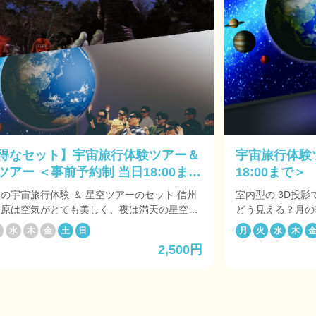
得なセット】宇宙旅行体験ツアー＆
宇宙旅行体験
ツアー ＜事前予約制 当日18:00まで
18:00まで＞
の宇宙旅行体験 ＆ 星空ツアーのセット 信州
室内型の 3D投影で宇宙
高原は空気がとても美しく、夜は満天の星空に
どう見える？月の
ます！ そんな星空の世界を当ホテルスタッ
で一番大きな山脈
火
水
木
金
土
日
月
火
水
木
星空案内の資格を持った案内人が望遠鏡や双眼
の端はどんな風に
2,500円
ってご案内致します。 大自然での癒しの時間
飛び込もう 室内だから天候に左右されない その他
楽しみ下さい。
にも、見える星空
3D投影で、星空
や星座にまつわる
す。 ※開催