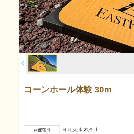
コーンホール体験 30m
日,月,火,水,木,金,土
開催曜日