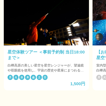
星空体験ツアー ＜事前予約制 当日18:00
【お
まで＞
星空
＞
白樺高原の美しい星空を星空レンジャーが、望遠鏡
室内型
や双眼鏡を使用し、宇宙の歴史や星座にまつわる神
白樺
話などを楽しく紹介いたします。 雨天時：雨天時や
囲まれ
月
火
水
木
金
土
日
月
星が見えにくい天気の場合は、室内にプログラムと
フ、
1,500円
して、当日の星をプロジェクターにて、投影しご案
鏡を使
内します。 また、星空早見表や天体観測に便利なグ
をお
ッズ作成など行い、星空を見上げる機会が楽しくな
るようなご案内をいたします。